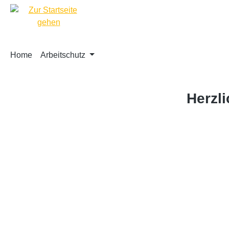
springen
Zur Hauptnavigation springen
Home
Arbeitschutz
Herzl
Bildergalerie überspringen